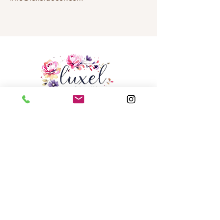
Envoyez un courriel à
info@luxeldecor.com
Notre studio de design -
250, chemin Trowers,
Unité 6,
Woodbridge (Ontario) L4L 5Z6
Téléphone
+1 416 - 569 - 0062
Services
Portefeuille