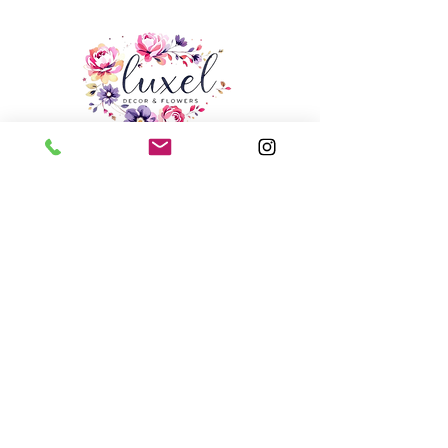
Envoyez un courriel à
info@luxeldecor.com
Notre studio de design -
250, chemin Trowers,
Unité 6,
Woodbridge (Ontario) L4L 5Z6
Téléphone
+1 416 - 569 - 0062
Services
Portefeuille
Blogs
Contact